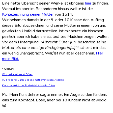
Eine nette Übersicht seiner Werke ist übrigens
hier
zu finden.
Worauf ich aber im Besonderen hinaus wollte ist die
Kohlezeichnung seiner Mutter
von 1514.
Wir bekamen damals in der 9. oder 10.Klasse den Auftrag
dieses Bild abzuzeichnen und seine Mutter in einem von uns
gewählten Umfeld darzustellen. Ist mir heute ein bisschen
peinlich, aber ich habe sie als leichtes Mädchen zeigen wollen.
Vor dem Hintergrund:
“Albrecht Dürer jun. beschrieb seine
Mutter als eine emsige Kirchgängerin[…]”*
scheint mir das
ein wenig unangebracht. War/Ist nun aber geschehen.
Hier
mein Bild.
*
Quellen:
Wikipedia: Albrecht Dürer
TU Freiburg: Dürer und die mathematischen Aspekte
Kunstunterricht.de: Bildertafel Albrecht Dürer
Ps.: Mein Kunstlehrer sagte immer: Ein Auge zu den Kindern,
eins zum Kochtopf. Böse, aber bei 18 Kindern nicht abwegig
😀