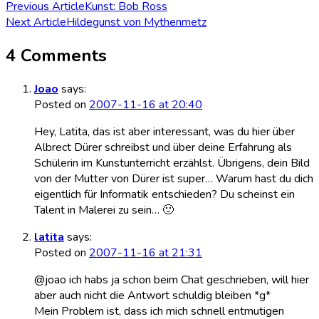
Post
Previous Article
Kunst: Bob Ross
Next Article
Hildegunst von Mythenmetz
Navigation
4 Comments
Joao
says:
Posted on
2007-11-16 at 20:40
Hey, Latita, das ist aber interessant, was du hier über
Albrect Dürer schreibst und über deine Erfahrung als
Schülerin im Kunstunterricht erzählst. Übrigens, dein Bild
von der Mutter von Dürer ist super… Warum hast du dich
eigentlich für Informatik entschieden? Du scheinst ein
Talent in Malerei zu sein… 🙂
latita
says:
Posted on
2007-11-16 at 21:31
@joao ich habs ja schon beim Chat geschrieben, will hier
aber auch nicht die Antwort schuldig bleiben *g*
Mein Problem ist, dass ich mich schnell entmutigen