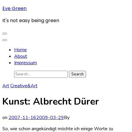
Skip
Eve Green
to
It's not easy being green
content
(Press
Enter)
Home
About
Impressum
Search
for:
Art
Creative&Art
Kunst: Albrecht Dürer
on
2007-11-16
2009-03-29
By
So, wie schon angekündigt möchte ich einige Worte zu