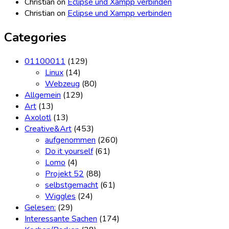
Christian
on
Eclipse und Xampp verbinden
Christian
on
Eclipse und Xampp verbinden
Categories
01100011
(129)
Linux
(14)
Webzeug
(80)
Allgemein
(129)
Art
(13)
Axolotl
(13)
Creative&Art
(453)
aufgenommen
(260)
Do it yourself
(61)
Lomo
(4)
Projekt 52
(88)
selbstgemacht
(61)
Wiggles
(24)
Gelesen:
(29)
Interessante Sachen
(174)