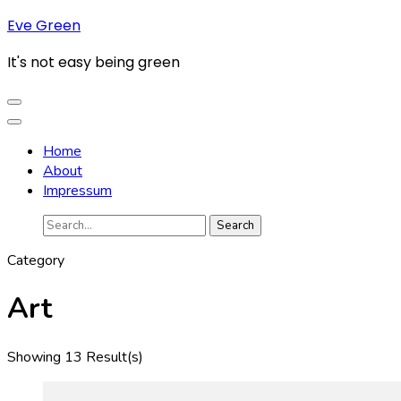
Skip
Eve Green
to
It's not easy being green
content
(Press
Enter)
Home
About
Impressum
Search
for:
Category
Art
Showing 13 Result(s)