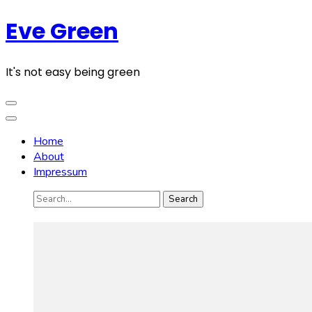
Skip
Eve Green
to
content
(Press
It's not easy being green
Enter)
Home
About
Impressum
Search
for: