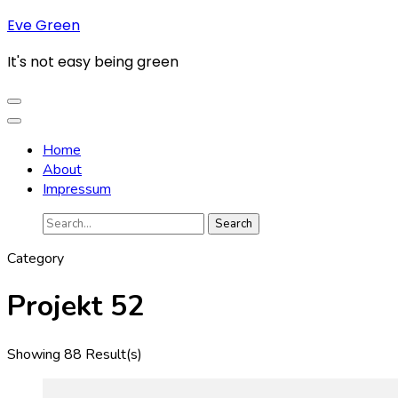
Skip
Eve Green
to
It's not easy being green
content
(Press
Enter)
Home
About
Impressum
Search
for:
Category
Projekt 52
Showing 88 Result(s)