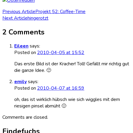
Post
Previous Article
Projekt 52: Coffee-Time
Next Article
hingerotzt
Navigation
2 Comments
Eileen
says:
Posted on
2010-04-05 at 15:52
Das erste Bild ist der Kracher! Toll! Gefällt mir richtig gut
die ganze Idee. 🙂
emily
says:
Posted on
2010-04-07 at 16:59
oh, das ist wirklich hübsch wie sich wiggles mit dem
riesigen pinsel abmüht 🙂
Comments are closed.
Findefuchs