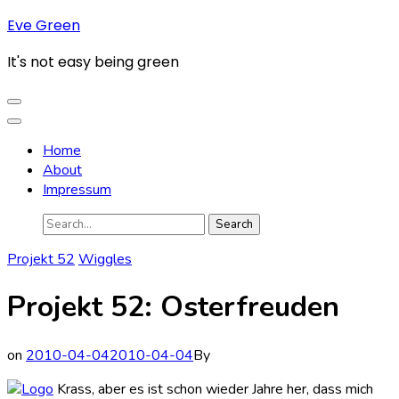
Skip
Eve Green
to
It's not easy being green
content
(Press
Enter)
Home
About
Impressum
Search
for:
Projekt 52
Wiggles
Projekt 52: Osterfreuden
on
2010-04-04
2010-04-04
By
Krass, aber es ist schon wieder Jahre her, dass mich