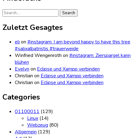
Search
for:
Zuletzt Gesagtes
eli
on
#instagram: I am beyond happy to have this tree
#salixalbatristis #trauerweide
Winfried Wengenroth
on
#instagram: Zierspargel kann
blühen
Evelyn
on
Eclipse und Xampp verbinden
Christian
on
Eclipse und Xampp verbinden
Christian
on
Eclipse und Xampp verbinden
Categories
01100011
(129)
Linux
(14)
Webzeug
(80)
Allgemein
(129)